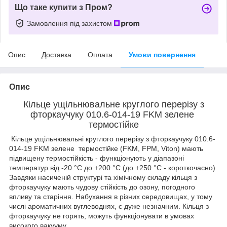
Що таке купити з Пром?
Замовлення під захистом
Опис
Доставка
Оплата
Умови повернення
Опис
Кільце ущільнювальне круглого перерізу з
фторкаучуку 010.6-014-19 FKM зелене
термостійке
Кільце ущільнювальні круглого перерізу з фторкаучуку 010.6-
014-19 FKM зелене термостійке (FKM, FPM, Viton) мають
підвищену термостійкість - функціонують у діапазоні
температур від -20 °C до +200 °C (до +250 °C - короткочасно).
Завдяки насиченій структурі та хімічному складу кільця з
фторкаучуку мають чудову стійкість до озону, погодного
впливу та старіння. Набухання в різних середовищах, у тому
числі ароматичних вуглеводнях, є дуже незначним. Кільця з
фторкаучуку не горять, можуть функціонувати в умовах
високого вакууму.