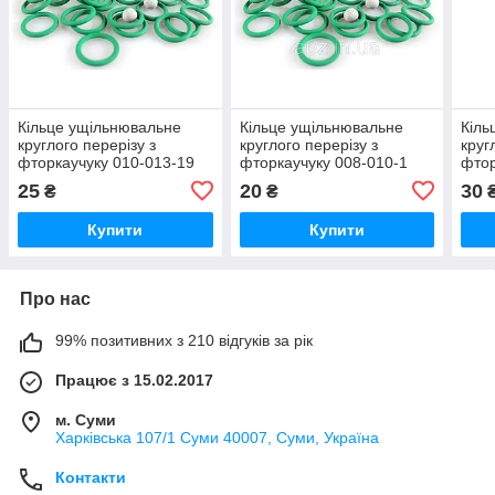
Кільце ущільнювальне
Кільце ущільнювальне
Кіль
круглого перерізу з
круглого перерізу з
круг
фторкаучуку 010-013-19
фторкаучуку 008-010-1
фтор
FKM зелене , термостійке
FKM зелене, термостійке
FKM 
25
20
30
₴
₴
Купити
Купити
Про нас
99% позитивних з 210 відгуків за рік
Працює з 15.02.2017
м. Суми
Харківська 107/1 Суми 40007, Суми, Україна
Контакти