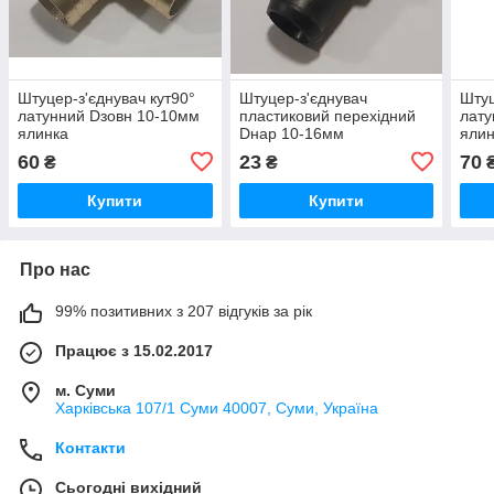
Штуцер-з'єднувач кут90°
Штуцер-з'єднувач
Штуц
латунний Dзовн 10-10мм
пластиковий перехідний
лату
ялинка
Dнар 10-16мм
ялин
60
23
70
₴
₴
Купити
Купити
Про нас
99% позитивних з 207 відгуків за рік
Працює з 15.02.2017
м. Суми
Харківська 107/1 Суми 40007, Суми, Україна
Контакти
Сьогодні вихідний