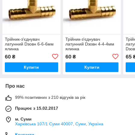
Трійник-з'єднувач
Трійник-з'єднувач
Трій
латунний Dзовн 6-6-6мм
латунний Dзовн 4-4-4мм
лату
ялинка
ялинка
Dзов
60
60
65
₴
₴
Купити
Купити
Про нас
99% позитивних з 210 відгуків за рік
Працює з 15.02.2017
м. Суми
Харківська 107/1 Суми 40007, Суми, Україна
Контакти