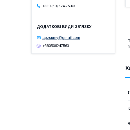
+380 (50) 624-75-63
apzsumy@gmail.com
+380506247563
п
Х
К
В