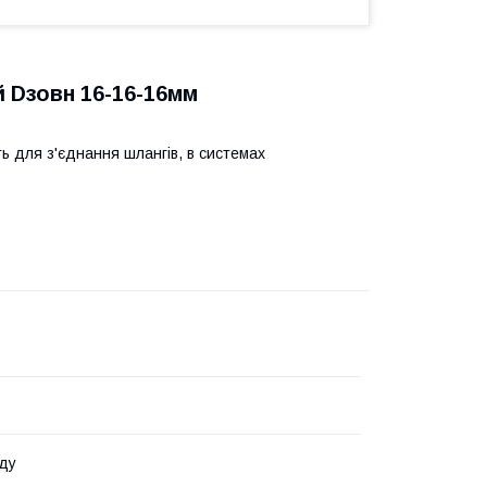
й Dзовн 16-16-16мм
ать для з'єднання шлангів, в системах
ду