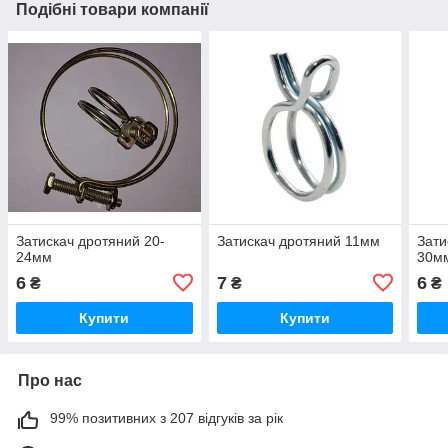
Подібні товари компанії
Затискач дротяний 20-
Затискач дротяний 11мм
Зати
24мм
30м
6
7
6
₴
₴
₴
Купити
Купити
Про нас
99% позитивних з 207 відгуків за рік