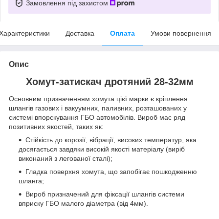
Замовлення під захистом
Характеристики
Доставка
Оплата
Умови повернення
Опис
Хомут-затискач дротяний 28-32мм
Основним призначенням хомута цієї марки є кріплення
шлангів газових і вакуумних, паливних, розташованих у
системі впорскування ГБО автомобілів. Вироб має ряд
позитивних якостей, таких як:
Стійкість до корозії, вібрації, високих температур, яка
досягається завдяки високій якості матеріалу (виріб
виконаний з легованої сталі);
Гладка поверхня хомута, що запобігає пошкодженню
шланга;
Вироб призначений для фіксації шлангів системи
вприску ГБО малого діаметра (від 4мм).