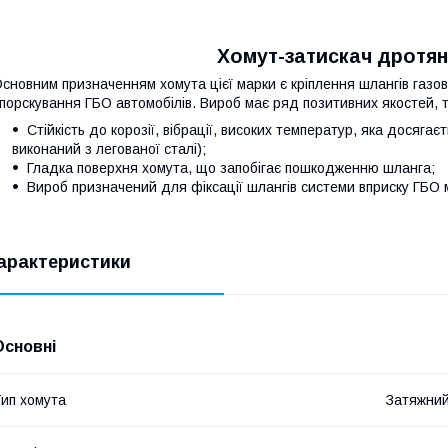
Хомут-затискач дротян
сновним призначенням хомута цієї марки є кріплення шлангів газов
порскування ГБО автомобілів. Вироб має ряд позитивних якостей, т
Стійкість до корозії, вібрації, високих температур, яка досягає
виконаний з легованої сталі);
Гладка поверхня хомута, що запобігає пошкодженню шланга;
Вироб призначений для фіксації шлангів системи вприску ГБО м
арактеристики
Основні
ип хомута
Затяжни