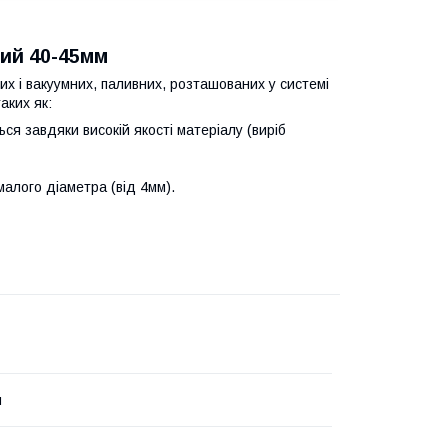
ий 40-45мм
их і вакуумних, паливних, розташованих у системі
аких як:
ться завдяки високій якості матеріалу (виріб
алого діаметра (від 4мм).
й