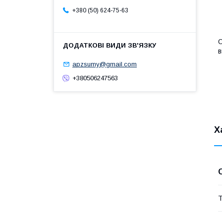
+380 (50) 624-75-63
О
в
apzsumy@gmail.com
+380506247563
Х
Т