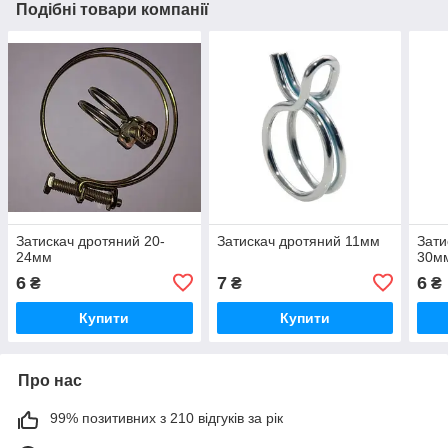
Подібні товари компанії
Затискач дротяний 20-
Затискач дротяний 11мм
Зати
24мм
30м
6
7
6
₴
₴
₴
Купити
Купити
Про нас
99% позитивних з 210 відгуків за рік