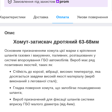
Замовлення під захистом
Характеристики
Доставка
Оплата
Умови повернення
Опис
Хомут-затискач дротяний 63-68мм
Основним призначенням хомута цієї марки є кріплення
шлангів газових і вакуумних, паливних, розташованих у
системі впорскування ГБО автомобілів. Вироб має ряд
позитивних якостей, таких як:
Стійкість до корозії, вібрації, високих температур, яка
досягається завдяки високій якості матеріалу (виріб
виконаний з легованої сталі);
Гладка поверхня хомута, що запобігає пошкодженню
шланга;
Вироб призначений для фіксації шлангів системи
вприску ГБО малого діаметра (від 4мм).